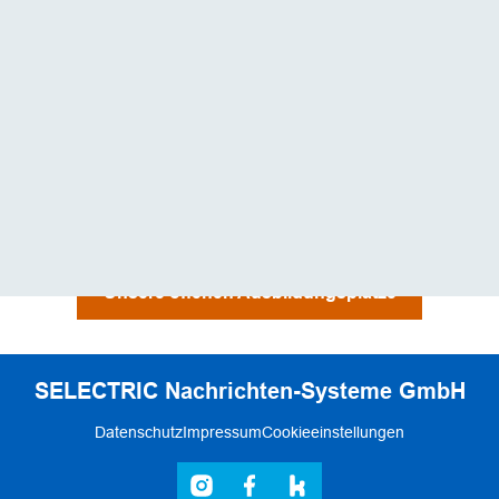
erneut und schicken dir eine E-Mail.
Welche Unterlagen sind für die Bewerbung
erforderlich?
Bei der Bewerbung bieten wir dir die Möglichkeit,
einen Lebenslauf oder auch ein Anschreiben
hochzuladen – beides ist jedoch nicht verpflichtend.
Du kannst dich genauso gut nur mit deinen
Kontaktdaten bewerben.
Unsere offenen Ausbildungsplätze
SELECTRIC Nachrichten-Systeme GmbH
Datenschutz
Impressum
Cookieeinstellungen