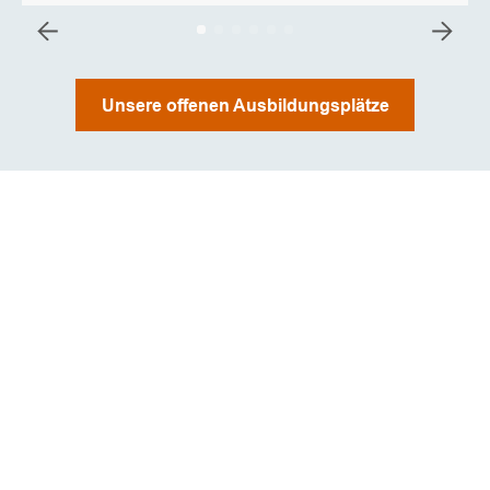
Unsere offenen Ausbildungsplätze
WAS MACHT
SELECTRIC?
In der SELECTRIC Gruppe sind wir ein Team von rund
230 engagierten Kollegen, die gemeinsam an
innovativen Lösungen in der Funktechnik arbeiten.
Seit unserer Gründung im Jahr 1977 haben wir uns zu
einem der führenden Unternehmen in Deutschland
entwickelt, das mobile und stationäre funkbasierte
Lösungen für Polizei, Rettungsdienste,
Hilfsorganisationen sowie weitere Behörden und