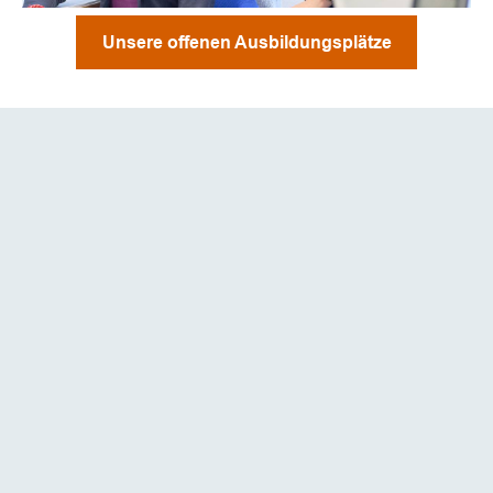
Unsere offenen Ausbildungsplätze
HÄUFIGE
FRAGEN
Wie läuft die Bewerbung ab?
1. Online-Bewerbungsformular ausfüllen
2. Kurzes Telefongespräch
3. Kennenlerngespräch vor Ort
4. Praktikum (optional)
5. Jobangebot und Vertragsabschluss
Wie lange dauert es, bis ich Rückmeldung auf
meine Bewerbung erhalte?
Wir melden uns telefonisch sehr zeitnah bei dir, meist
innerhalb von 1–3 Werktagen. Falls wir dich nicht
erreichen, probieren wir es in den folgenden Tagen